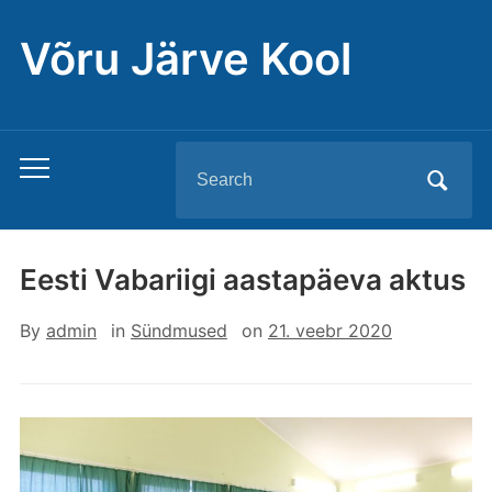
Võru Järve Kool
Search
Toggle
for:
mobile
menu
Eesti Vabariigi aastapäeva aktus
By
admin
in
Sündmused
on
21. veebr 2020